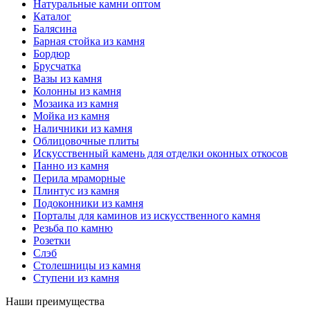
Натуральные камни оптом
Каталог
Балясина
Барная стойка из камня
Бордюр
Брусчатка
Вазы из камня
Колонны из камня
Мозаика из камня
Мойка из камня
Наличники из камня
Облицовочные плиты
Искусственный камень для отделки оконных откосов
Панно из камня
Перила мраморные
Плинтус из камня
Подоконники из камня
Порталы для каминов из искусственного камня
Резьба по камню
Розетки
Слэб
Столешницы из камня
Ступени из камня
Наши преимущества