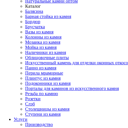
Натуральные камни оптом
Каталог
Балясина
Барная стойка из камня
Бордюр
Брусчатка
Вазы из камня
Колонны из камня
Мозаика из камня
Мойка из камня
Наличники из камня
Облицовочные плиты
Искусственный камень для отделки оконных откос
Панно из камня
Перила мраморные
Плинтус из камня
Подоконники из камня
Порталы для каминов из искусственного камня
Резьба по камню
Розетки
Слэб
Столешницы из камня
Ступени из камня
Услуги
Производство