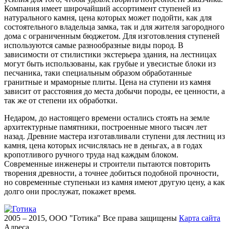
Компания имеет широчайший ассортимент ступеней из
натурального камня, цена которых может подойти, как для
состоятельного владельца замка, так и для жителя загородного
дома с ограниченным бюджетом. Для изготовления ступеней
используются самые разнообразные виды пород. В
зависимости от стилистики экстерьера здания, на лестницах
могут быть использованы, как грубые и увесистые блоки из
песчаника, таки специальным образом обработанные
гранитные и мраморные плиты. Цена на ступени из камня
зависит от расстояния до места добычи породы, ее ценности, а
так же от степени их обработки.
Недаром, до настоящего времени остались стоять на земле
архитектурные памятники, построенные много тысяч лет
назад. Древние мастера изготавливали ступени для лестниц из
камня, цена которых исчислялась не в деньгах, а в годах
кропотливого ручного труда над каждым блоком.
Современные инженеры и строители пытаются повторить
творения древности, а точнее добиться подобной прочности,
но современные ступеньки из камня имеют другую цену, а как
долго они прослужат, покажет время.
2005 – 2015, ООО "Готика"
Все права защищены
Карта сайта
Адреса